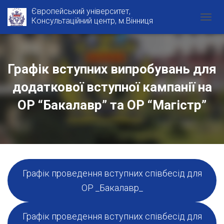
Європейський університет,
Консультаційний центр, м.Вінниця
T
O
G
G
L
Графік вступних випробувань для
E
N
додаткової вступної кампанії на
A
V
ОР “Бакалавр” та ОР “Магістр”
I
G
A
T
I
O
N
Графік проведення вступних співбесід для
ОР _Бакалавр_
Графік проведення вступних співбесід для