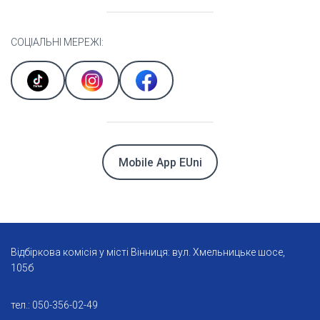
СОЦІАЛЬНІ МЕРЕЖІ:
Mobile App EUni
Відбіркова комісія у місті Вінниця: вул. Хмельницьке шосе,
105б
тел.: 050-356-02-49