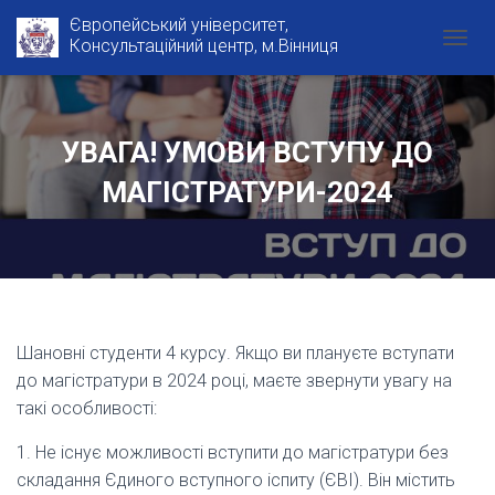
Європейський університет,
Консультаційний центр, м.Вінниця
T
O
G
G
L
УВАГА! УМОВИ ВСТУПУ ДО
E
N
МАГІСТРАТУРИ-2024
A
V
I
G
A
T
I
O
Шановні студенти 4 курсу. Якщо ви плануєте вступати
N
до магістратури в 2024 році, маєте звернути увагу на
такі особливості:
1. Не існує можливості вступити до магістратури без
складання Єдиного вступного іспиту (ЄВІ). Він містить