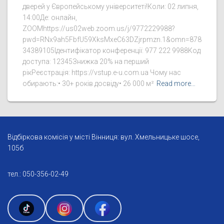
дверей у Європейському університеті!Коли: 02 липня,
14:00Де: онлайн,
ZOOMhttps://us02web.zoom.us/j/9772229988?
pwd=RNx9ah5FbfU59XksMxeC63DZjrpmzn.1&omn=878
34389105Ідентифікатор конференції: 977 222 9988Код
доступа: 12345Знижка 20% на перший
рікРеєстрація: https://vstup.e-u.com.ua Чому нас
обирають:• 30+ років досвіду• 26 000 м²
Read more…
Відбіркова комісія у місті Вінниця: вул. Хмельницьке шосе,
105б
тел.: 050-356-02-49