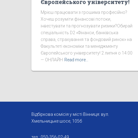
Європейського університету!
Мрієш працювати з грошима професійно?
Хочеш розуміти фінансові потоки,
інвестувати та прогнозувати ризики?Обирай
спеціальність D2 «Фінанси, банківська
справа, страхування та фондовий ринок» на
Факультеті економіки та менеджменту
Європейського університету! 2 липня о 14:00
— ОНЛАЙН
Read more…
Відбіркова комісія у місті Вінниця: вул.
Хмельницьке шосе, 105б
тел.: 050-356-02-49