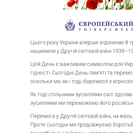
Цього року Україна вперше відзначає 8 т
нацизмом у Другій світовій війні 1939–19
Цей День є важливим символом для Украї
гідності. Сьогодні День пам’яті та пере
оскільки ми, як і тоді, боремося з агресі
Як тоді спільними зусиллями світ здолав
зусиллями ми переможемо його російськ
Перемога у Другій світовій війні, на жаль
Проте сьогодні ми продовжуємо боротьбу 