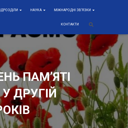
ПІДРОЗДІЛИ
НАУКА
МІЖНАРОДНІ ЗВ’ЯЗКИ
КОНТАКТИ
НЬ ПАМ’ЯТІ
У ДРУГІЙ
 РОКІВ