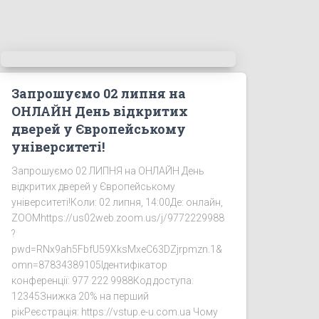
Запрошуємо 02 липня на
ОНЛАЙН День відкритих
дверей у Європейському
університеті!
Запрошуємо 02 ЛИПНЯ на ОНЛАЙН День
відкритих дверей у Європейському
університеті!Коли: 02 липня, 14:00Де: онлайн,
ZOOMhttps://us02web.zoom.us/j/9772229988
?
pwd=RNx9ah5FbfU59XksMxeC63DZjrpmzn.1&
omn=87834389105Ідентифікатор
конференції: 977 222 9988Код доступа:
12345Знижка 20% на перший
рікРеєстрація: https://vstup.e-u.com.ua Чому