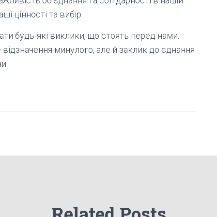
ажливість об’єднання та солідарності в нашій
аші цінності та вибір.
и будь-які виклики, що стоять перед нами.
 відзначення минулого, але й заклик до єднання
и.
Related Posts