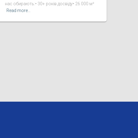
нас обирають:• 30+ років досвіду• 26 000 м²
Read more…