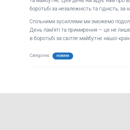
та майбутнє. Цей день нагадує нам про в
боротьбі за незалежність та гідність, за н
Спільними зусиллями ми зможемо подолат
День пам’яті та примирення — це не лише
в боротьбі за світле майбутнє нашої країн
Categories:
НОВИНИ