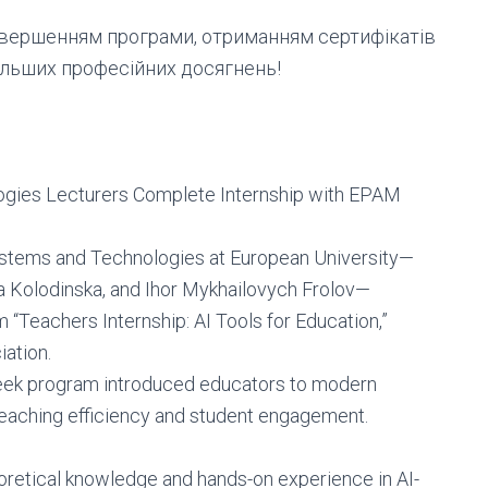
авершенням програми, отриманням сертифікатів
альших професійних досягнень!
ogies Lecturers Complete Internship with EPAM
Systems and Technologies at European University—
na Kolodinska, and Ihor Mykhailovych Frolov—
m “Teachers Internship: AI Tools for Education,”
ation.
eek program introduced educators to modern
e teaching efficiency and student engagement.
heoretical knowledge and hands-on experience in AI-