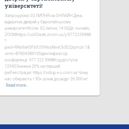
університеті!
Запрошуємо 02 ЛИПНЯ на ОНЛАЙН День
відкритих дверей у Європейському
університеті!Коли: 02 липня, 14:00Де: онлайн,
ZOOMhttps://us02web.zoom.us/j/9772229988
?
pwd=RNx9ah5FbfU59XksMxeC63DZjrpmzn.1&
omn=87834389105Ідентифікатор
конференції: 977 222 9988Код доступа:
12345Знижка 20% на перший
рікРеєстрація: https://vstup.e-u.com.ua Чому
нас обирають:• 30+ років досвіду• 26 000 м²
Read more…