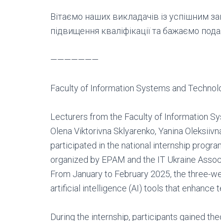
Вітаємо наших викладачів із успішним з
підвищення кваліфікації та бажаємо под
———————
Faculty of Information Systems and Technol
Lecturers from the Faculty of Information 
Olena Viktorivna Sklyarenko, Yanina Oleksiiv
participated in the national internship progra
organized by EPAM and the IT Ukraine Associ
From January to February 2025, the three-w
artificial intelligence (AI) tools that enhanc
During the internship, participants gained t