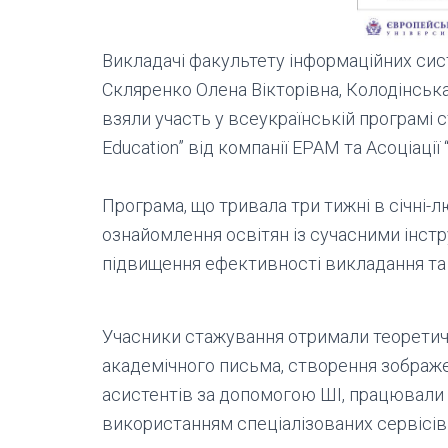
Викладачі факультету інформаційних сис
Скляренко Олена Вікторівна, Колодінська
взяли участь у всеукраїнській програмі ст
Education” від компанії EPAM та Асоціації “
Програма, що тривала три тижні в січні-
ознайомлення освітян із сучасними інст
підвищення ефективності викладання та 
Учасники стажування отримали теоретичн
академічного письма, створення зображе
асистентів за допомогою ШІ, працювали
використанням спеціалізованих сервісів 