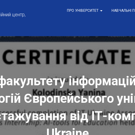
ПРО УНІВЕРСИТЕТ
НАВЧАЛЬНІ 
йний центр,
факультету інформаці
огій Європейського ун
тажування від ІТ-ком
Ukraine