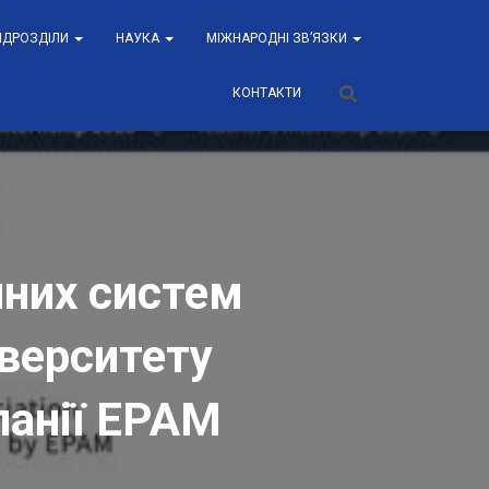
ПІДРОЗДІЛИ
НАУКА
МІЖНАРОДНІ ЗВ’ЯЗКИ
КОНТАКТИ
йних систем
іверситету
панії EPAM