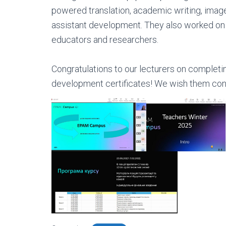
powered translation, academic writing, imag
assistant development. They also worked on i
educators and researchers.
Congratulations to our lecturers on completi
development certificates! We wish them cont