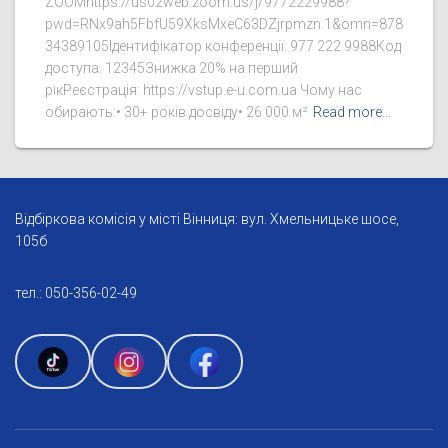
ZOOMhttps://us02web.zoom.us/j/9772229988?
pwd=RNx9ah5FbfU59XksMxeC63DZjrpmzn.1&omn=878
34389105Ідентифікатор конференції: 977 222 9988Код
доступа: 12345Знижка 20% на перший
рікРеєстрація: https://vstup.e-u.com.ua Чому нас
обирають:• 30+ років досвіду• 26 000 м²
Read more…
Відбіркова комісія у місті Вінниця: вул. Хмельницьке шосе,
105б
тел.: 050-356-02-49