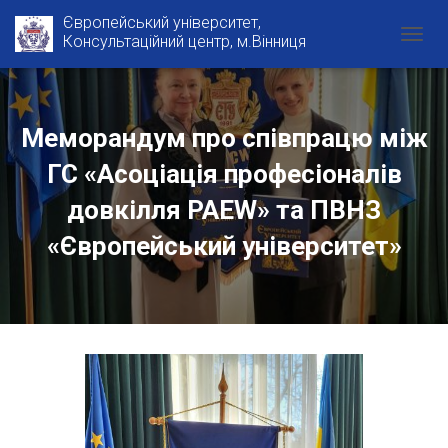
Європейський університет,
Консультаційний центр, м.Вінниця
T
O
G
G
L
Меморандум про співпрацю між
E
N
ГС «Асоціація професіоналів
A
V
довкілля PAEW» та ПВНЗ
I
«Європейський університет»
G
A
T
I
O
N